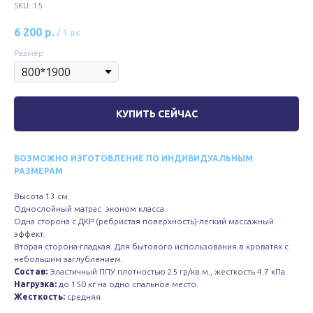
SKU:
15
6 200
р.
/
1 pc
Размер
КУПИТЬ СЕЙЧАС
ВОЗМОЖНО ИЗГОТОВЛЕНИЕ ПО ИНДИВИДУАЛЬНЫМ
РАЗМЕРАМ
Высота 13 см.
Однослойный матрас эконом класса.
Одна сторона с ДКР (ребристая поверхность)-легкий массажный
эффект.
Вторая сторона-гладкая. Для бытового использования в кроватях с
небольшим заглублением.
Состав:
Эластичный ППУ плотностью 25 гр/кв.м., жесткость 4.7 кПа.
Нагрузка:
до 150 кг на одно спальное место.
Жесткость:
средняя.