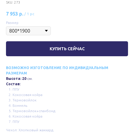
SKU:
273
7 953
р.
/
1 pc
Размер
КУПИТЬ СЕЙЧАС
ВОЗМОЖНО ИЗГОТОВЛЕНИЕ ПО ИНДИВИДУАЛЬНЫМ
РАЗМЕРАМ
Высота: 20
см.
Состав:
ППУ
Кокосовая койра
Термовойлок
Боннель
Термовойлок+спанбонд
Кокосовая койра
ППУ
Чехол: Хлопковый жаккард.